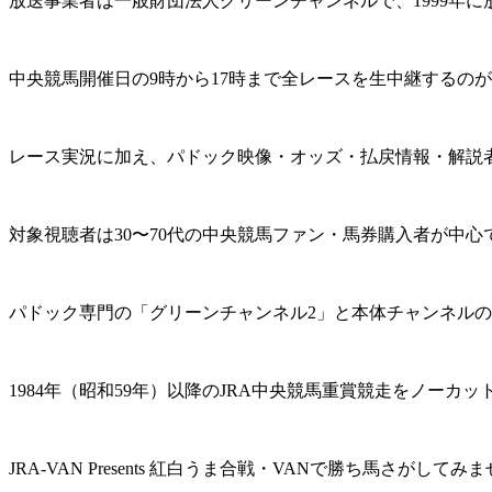
放送事業者は一般財団法人グリーンチャンネルで、1999年
中央競馬開催日の9時から17時まで全レースを生中継するの
レース実況に加え、パドック映像・オッズ・払戻情報・解説
対象視聴者は30〜70代の中央競馬ファン・馬券購入者が中
パドック専門の「グリーンチャンネル2」と本体チャンネルの
1984年（昭和59年）以降のJRA中央競馬重賞競走をノー
JRA-VAN Presents 紅白うま合戦・VANで勝ち馬さがし