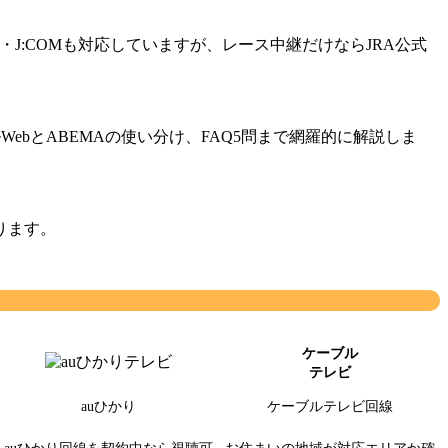
り・J:COMも対応していますが、レース中継だけならJRA公式
ebとABEMAの使い分け、FAQ5問まで網羅的に解説しま
ります。
ケーブル
テレビ
auひかり
ケーブルテレビ回線
auひかり回線を契約中なら視聴可
お住まいの地域が対応エリアか確