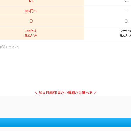
1ch
5ch
837円〜
−
〇
〇
1chだけ
2〜5ch
見たい人
見たい
確認ください。
＼ 加入月無料!見たい番組だけ選べる ／