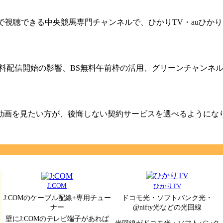
09円)で視聴できる中央競馬専門チャンネルで、ひかりTV・auひか
無料配信開始の影響、BS無料午前枠の活用、グリーンチャンネルW
リ動画を見たい方が、後悔しない契約サービスを選べるようにな
J:COM
ひかりTV
J:COMのケーブル配線+専用チュー
ドコモ光・ソフトバンク光・
ナー
@nifty光などの光回線
壁にJ:COMのテレビ端子があれば
光回線がドコモ光・ソフトバンク