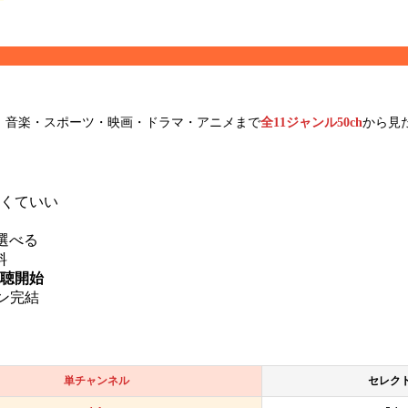
。音楽・スポーツ・映画・ドラマ・アニメまで
全11ジャンル50ch
から見
。
くていい
ら選べる
料
視聴開始
ン完結
単チャンネル
セレクト