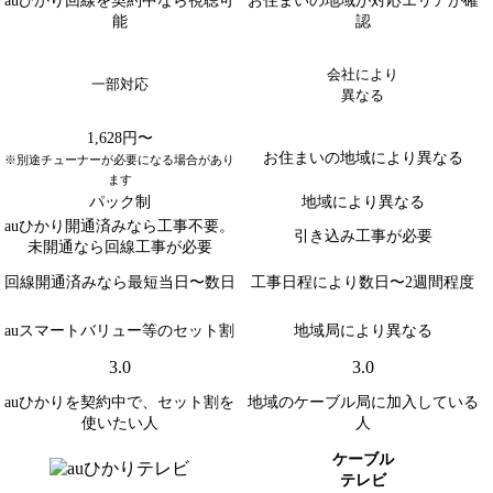
能
認
会社により
一部対応
異なる
1,628円〜
お住まいの地域により異なる
※別途チューナーが必要になる場合があり
ます
パック制
地域により異なる
auひかり開通済みなら工事不要。
引き込み工事が必要
未開通なら回線工事が必要
回線開通済みなら最短当日〜数日
工事日程により数日〜2週間程度
auスマートバリュー等のセット割
地域局により異なる
3.0
3.0
auひかりを契約中で、セット割を
地域のケーブル局に加入している
使いたい人
人
ケーブル
テレビ