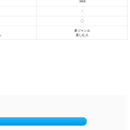
50ch
−
〇
多ジャンル
人
楽しむ人