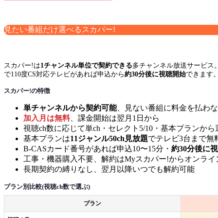
見たい番組だけ選べるスカパー!
スカパー!は
1チャンネル単位で契約できる
多チャンネル放送サービス
で110度CS対応テレビがあれば申込から
約30分後に視聴開始
できます
スカパー!の特徴
単チャンネルから契約可能
、見ない番組に料金を払わな
加入月は無料
、課金開始は翌月1日から
視聴ch数に応じて単ch・セレクト5/10・基本プランか
基本プランは
11ジャンル50ch見放題
でテレビ3台まで無
B-CASカード番号があれば申込10〜15分・
約30分後に
工事・機器購入不要、解約はMyスカパー!からオンライ
長期契約の縛りなし、翌月以降いつでも解約可能
プラン別比較(視聴ch数で選ぶ)
プラン