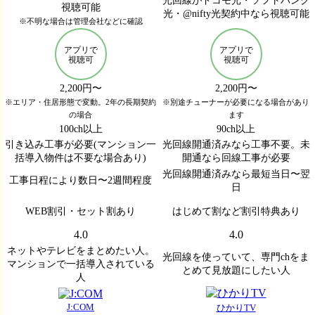
視聴可能
光・@nifty光契約中なら視聴可能
※不明な場合は管理会社などに確認
アプリで
アプリで
視聴可
視聴可
2,200円〜
2,200円〜
※エリア・住居形態で変動。2年の長期契約
※別途チューナーが必要になる場合があり
の場合
ます
100ch以上
90ch以上
引き込み工事が必要(マンション一
光回線開通済みなら工事不要。未
括導入物件は不要な場合あり)
開通なら回線工事が必要
光回線開通済みなら最短当日〜翌
工事日程により数日〜2週間程度
日
WEB割引・セット割あり
はじめて割など割引特典あり
4.0
4.0
ネットやテレビをまとめたい人。
光回線を使っていて、専門chをま
マンションで一括導入されている
とめて見放題にしたい人
人
J:COM
ひかりTV