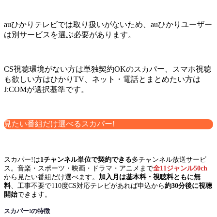
auひかりテレビでは取り扱いがないため、auひかりユーザー
は別サービスを選ぶ必要があります。
CS視聴環境がない方は単独契約OKのスカパー、スマホ視聴
も欲しい方はひかりTV、ネット・電話とまとめたい方は
J:COMが選択基準です。
見たい番組だけ選べるスカパー!
スカパー!は
1チャンネル単位で契約できる
多チャンネル放送サービ
ス。音楽・スポーツ・映画・ドラマ・アニメまで
全11ジャンル50ch
から見たい番組だけ選べます。
加入月は基本料・視聴料ともに無
料
、工事不要で110度CS対応テレビがあれば申込から
約30分後に視聴
開始
できます。
スカパー!の特徴