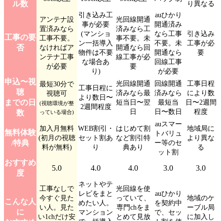
ル数
り異なる
引き込み工
auひかり
アンテナ設
光回線開通
事が必要
開通済み
置済みなら
済みなら工
(マンショ
なら工事
引き込み
工事の要
工事不要。
事不要。未
ン一括導入
不要。未
工事が必
否
なければア
開通なら回
物件は不要
開通なら
要
ンテナ工事
線工事が必
な場合あ
回線工事
が必要
要
り)
が必要
申込〜視
光回線開通
回線開通
工事日程
最短30分で
工事日程に
聴
済みなら最
済みなら
により数
視聴可
より数日〜
までの日
短当日〜翌
最短当
日〜2週間
(視聴環境が整
2週間程度
日
日〜数日
程度
数
っている場合)
auスマー
加入月無料
WEB割引・
はじめて割
地域局に
無料体験
トバリュ
(初月の視聴
セット割あ
など割引特
より異な
/特典
ー等のセ
料が無料)
り
典あり
る
ット割
おすすめ
5.0
4.0
4.0
3.0
3.0
度
ネットやテ
工事なしで
光回線を使
レビをまと
auひかり
今すぐ見た
っていて、
地域のケ
こんな人
めたい人。
を契約中
い人。見た
専門chをま
ーブル局
に
マンション
で、セッ
い1chだけ安
とめて見放
に加入し