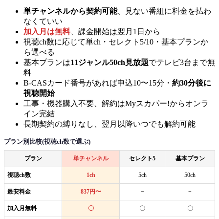
単チャンネルから契約可能
、見ない番組に料金を払わ
なくていい
加入月は無料
、課金開始は翌月1日から
視聴ch数に応じて単ch・セレクト5/10・基本プランか
ら選べる
基本プランは
11ジャンル50ch見放題
でテレビ3台まで無
料
B-CASカード番号があれば申込10〜15分・
約30分後に
視聴開始
工事・機器購入不要、解約はMyスカパー!からオンラ
イン完結
長期契約の縛りなし、翌月以降いつでも解約可能
プラン別比較(視聴ch数で選ぶ)
プラン
単チャンネル
セレクト5
基本プラン
視聴ch数
1ch
5ch
50ch
最安料金
837円〜
−
−
加入月無料
〇
〇
〇