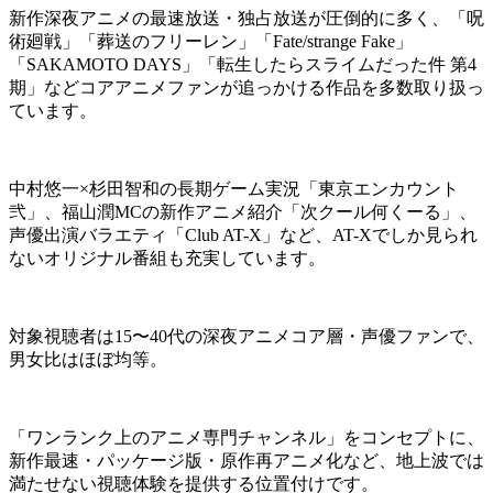
新作深夜アニメの最速放送・独占放送が圧倒的に多く、「呪
術廻戦」「葬送のフリーレン」「Fate/strange Fake」
「SAKAMOTO DAYS」「転生したらスライムだった件 第4
期」などコアアニメファンが追っかける作品を多数取り扱っ
ています。
中村悠一×杉田智和の長期ゲーム実況「東京エンカウント
弐」、福山潤MCの新作アニメ紹介「次クール何くーる」、
声優出演バラエティ「Club AT-X」など、
AT-Xでしか見られ
ないオリジナル番組
も充実しています。
対象視聴者は15〜40代の深夜アニメコア層・声優ファンで、
男女比はほぼ均等。
「ワンランク上のアニメ専門チャンネル」をコンセプトに、
新作最速・パッケージ版・原作再アニメ化など、地上波では
満たせない視聴体験を提供する位置付けです。