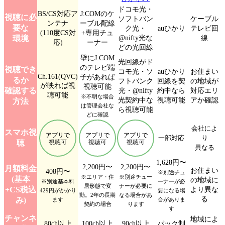
ドコモ光・
BS/CS対応ア
J:COMのケ
視聴に必
ソフトバン
ケーブル
ンテナ
ーブル配線
要な
ク光・
auひかり
テレビ回
(110度CS対
+専用チュ
@nifty光な
線
環境
応)
ーナー
どの光回線
壁にJ:COM
光回線がド
のテレビ端
視聴でき
コモ光・ソ
auひかり
お住まい
Ch.161(QVC)
子があれば
るか
フトバンク
回線を契
の地域が
が映れば視
視聴可能
確認する
光・@nifty
約中なら
対応エリ
聴可能
※不明な場合
光契約中な
視聴可能
アか確認
方法
は管理会社な
ら視聴可能
どに確認
会社によ
スマホ視
アプリで
アプリで
アプリで
一部対応
り
聴
視聴可
視聴可
視聴可
異なる
1,628円〜
2,200円〜
2,200円〜
月額料金
お住まい
408円〜
※別途チュ
※エリア・住
※別途チュー
(基本
の地域に
※別途基本料
ーナーが必
居形態で変
ナーが必要に
+CS税込
より異な
429円がかかり
要になる場
動。2年の長期
なる場合があ
る
み)
ます
合がありま
契約の場合
ります
す
チャンネ
地域によ
80ch以上
100ch以上
90ch以上
パック制