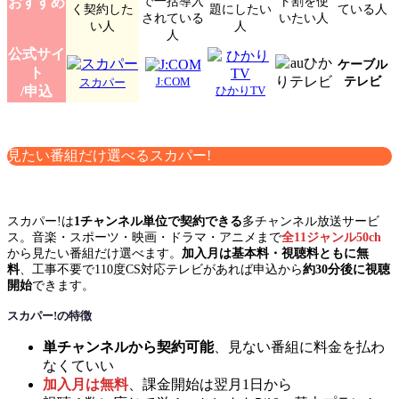
で一括導入
ト割を使
おすすめ
く契約した
題にしたい
ている人
されている
いたい人
い人
人
人
公式サイ
ケーブル
ト
テレビ
J:COM
スカパー
/申込
ひかりTV
見たい番組だけ選べるスカパー!
スカパー!は
1チャンネル単位で契約できる
多チャンネル放送サービ
ス。音楽・スポーツ・映画・ドラマ・アニメまで
全11ジャンル50ch
から見たい番組だけ選べます。
加入月は基本料・視聴料ともに無
料
、工事不要で110度CS対応テレビがあれば申込から
約30分後に視聴
開始
できます。
スカパー!の特徴
単チャンネルから契約可能
、見ない番組に料金を払わ
なくていい
加入月は無料
、課金開始は翌月1日から