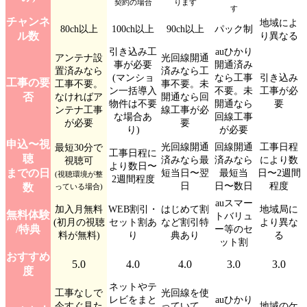
契約の場合
ります
す
チャンネ
地域によ
80ch以上
100ch以上
90ch以上
パック制
ル数
り異なる
引き込み工
auひかり
アンテナ設
光回線開通
事が必要
開通済み
置済みなら
済みなら工
(マンショ
なら工事
引き込み
工事の要
工事不要。
事不要。未
ン一括導入
不要。未
工事が必
否
なければア
開通なら回
物件は不要
開通なら
要
ンテナ工事
線工事が必
な場合あ
回線工事
が必要
要
り)
が必要
申込〜視
光回線開通
回線開通
工事日程
最短30分で
工事日程に
聴
済みなら最
済みなら
により数
視聴可
より数日〜
までの日
短当日〜翌
最短当
日〜2週間
(視聴環境が整
2週間程度
日
日〜数日
程度
数
っている場合)
auスマー
加入月無料
WEB割引・
はじめて割
地域局に
無料体験
トバリュ
(初月の視聴
セット割あ
など割引特
より異な
/特典
ー等のセ
料が無料)
り
典あり
る
ット割
おすすめ
5.0
4.0
4.0
3.0
3.0
度
ネットやテ
工事なしで
光回線を使
レビをまと
auひかり
今すぐ見た
っていて、
地域のケ