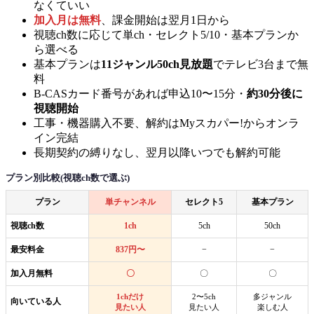
なくていい
加入月は無料
、課金開始は翌月1日から
視聴ch数に応じて単ch・セレクト5/10・基本プランか
ら選べる
基本プランは
11ジャンル50ch見放題
でテレビ3台まで無
料
B-CASカード番号があれば申込10〜15分・
約30分後に
視聴開始
工事・機器購入不要、解約はMyスカパー!からオンラ
イン完結
長期契約の縛りなし、翌月以降いつでも解約可能
プラン別比較(視聴ch数で選ぶ)
プラン
単チャンネル
セレクト5
基本プラン
視聴ch数
1ch
5ch
50ch
最安料金
837円〜
−
−
加入月無料
〇
〇
〇
1chだけ
2〜5ch
多ジャンル
向いている人
見たい人
見たい人
楽しむ人