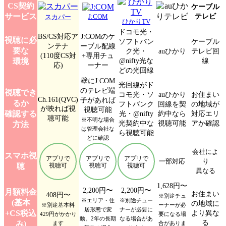
CS契約
ケーブル
サービス
テレビ
J:COM
スカパー
ひかりTV
ドコモ光・
BS/CS対応ア
J:COMのケ
視聴に必
ソフトバン
ケーブル
ンテナ
ーブル配線
要な
ク光・
auひかり
テレビ回
(110度CS対
+専用チュ
@nifty光な
線
環境
応)
ーナー
どの光回線
壁にJ:COM
光回線がド
のテレビ端
視聴でき
コモ光・ソ
auひかり
お住まい
Ch.161(QVC)
子があれば
るか
フトバンク
回線を契
の地域が
が映れば視
視聴可能
確認する
光・@nifty
約中なら
対応エリ
聴可能
※不明な場合
光契約中な
視聴可能
アか確認
方法
は管理会社な
ら視聴可能
どに確認
会社によ
スマホ視
アプリで
アプリで
アプリで
一部対応
り
聴
視聴可
視聴可
視聴可
異なる
1,628円〜
2,200円〜
2,200円〜
月額料金
お住まい
408円〜
※別途チュ
※エリア・住
※別途チュー
(基本
の地域に
※別途基本料
ーナーが必
居形態で変
ナーが必要に
+CS税込
より異な
429円がかかり
要になる場
動。2年の長期
なる場合があ
る
み)
ます
合がありま