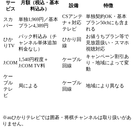
サー
月額（税込・基本
設備
特徴
ビス
料込み）
CSアンテ
単独契約OK・基本
スカ
単独1,969円／基本
ナ＋対応
プラン50chにも含ま
パー
プラン4,389円
テレビ
れる
パック料込み（チ
お値うちプラン等で
ひか
ひかり回
ャンネル単体追加
見放題扱い・スマホ
りTV
線
料金なし）
視聴対応
キャンペーン割引あ
1,540円程度＋
ケーブル
J:COM
り・地域によって変
J:COM TV料
回線
動
ケー
ブル
ケーブル
局による
地域により異なる
テレ
回線
ビ
※
auひかりテレビでは囲碁・将棋チャンネルは取り扱いがあ
りません。