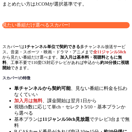
まとめたい方はJ:COMが選択基準です。
見たい番組だけ選べるスカパー!
スカパー!は
1チャンネル単位で契約できる
多チャンネル放送サービ
ス。音楽・スポーツ・映画・ドラマ・アニメまで
全11ジャンル50ch
から見たい番組だけ選べます。
加入月は基本料・視聴料ともに無
料
、工事不要で110度CS対応テレビがあれば申込から
約30分後に視聴
開始
できます。
スカパー!の特徴
単チャンネルから契約可能
、見ない番組に料金を払わ
なくていい
加入月は無料
、課金開始は翌月1日から
視聴ch数に応じて単ch・セレクト5/10・基本プランか
ら選べる
基本プランは
11ジャンル50ch見放題
でテレビ3台まで無
料
B-CASカード番号があれば申込10〜15分・
約30分後に