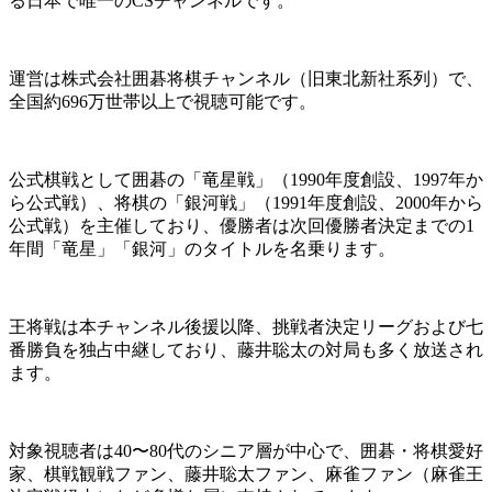
る日本で唯一
のCSチャンネルです。
運営は株式会社囲碁将棋チャンネル（旧東北新社系列）で、
全国約696万世帯以上で視聴可能です。
公式棋戦として囲碁の「竜星戦」（1990年度創設、1997年か
ら公式戦）、将棋の「銀河戦」（1991年度創設、2000年から
公式戦）を主催しており、優勝者は次回優勝者決定までの1
年間「竜星」「銀河」のタイトルを名乗ります。
王将戦は本チャンネル後援以降、挑戦者決定リーグおよび七
番勝負を独占中継しており、藤井聡太の対局も多く放送され
ます。
対象視聴者は40〜80代のシニア層が中心で、囲碁・将棋愛好
家、棋戦観戦ファン、藤井聡太ファン、麻雀ファン（麻雀王