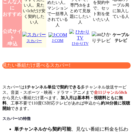
こんな人
めたい人。
を契約中
い人。見た
専門chをま
ーブル局
に
マンション
で、セッ
い1chだけ安
とめて見放
に加入し
で一括導入
ト割を使
おすすめ
く契約した
題にしたい
ている人
されている
いたい人
い人
人
人
公式サイ
ケーブル
ト
テレビ
J:COM
スカパー
/申込
ひかりTV
見たい番組だけ選べるスカパー!
スカパー!は
1チャンネル単位で契約できる
多チャンネル放送サービ
ス。音楽・スポーツ・映画・ドラマ・アニメまで
全11ジャンル50ch
から見たい番組だけ選べます。
加入月は基本料・視聴料ともに無
料
、工事不要で110度CS対応テレビがあれば申込から
約30分後に視聴
開始
できます。
スカパー!の特徴
単チャンネルから契約可能
、見ない番組に料金を払わ