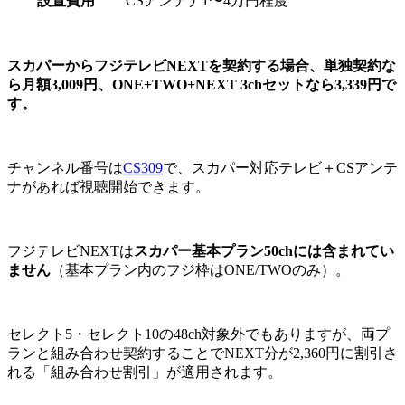
設置費用
CSアンテナ1〜4万円程度
スカパーからフジテレビNEXTを契約する場合、単独契約な
ら月額3,009円、ONE+TWO+NEXT 3chセットなら3,339円で
す。
チャンネル番号は
CS309
で、スカパー対応テレビ＋CSアンテ
ナがあれば視聴開始できます。
フジテレビNEXTは
スカパー基本プラン50chには含まれてい
ません
（基本プラン内のフジ枠はONE/TWOのみ）。
セレクト5・セレクト10の48ch対象外でもありますが、両プ
ランと組み合わせ契約することでNEXT分が2,360円に割引さ
れる「組み合わせ割引」が適用されます。