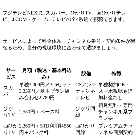
フジテレビNEXTはスカパー、ひかりTV、auひかりテレ
ビ、J:COM・ケーブルテレビの全4系統で視聴できます。
サービスによって料金体系・チャンネル番号・契約条件が異
なるため、自分の視聴環境に合わせて選びましょう。
サー
月額（税込・基本料込
設備
特徴
ビス
み）
単独3,009円／3chセット
CSアンテ
単独契約OK・
スカ
3,339円／基本プラン組
ナ＋対応
スマホ視聴も追
パー
み合わせ2,789円
テレビ
加料金なし
初月無料・専門
ひか
ひかり回
2,580円＋ベース料
チャンネル系プ
りTV
線
ラン要
auひか
2,360円＋STB利用料550
auひかり
プレミアムチャ
りTV
円＋パック料
回線
ンネル個別契約