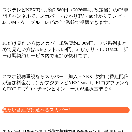
フジテレビNEXTは月額2,580円（2026年4月改定後）のCS専
門チャンネルで、スカパー・ひかりTV・auひかりテレビ・
J:COM・ケーブルテレビの全4系統で視聴できます。
F1だけ見たい方はスカパー単独契約3,009円、フジ系列まと
めて見たい方は3chセット3,339円、auひかり・J:COMユーザ
ーは既契約サービス内で追加が便利です。
スマホ視聴重視ならスカパー！加入＋NEXT契約（番組配信
が追加料金なし）かフジテレビNEXTsmart、F1コアファンな
らFOD F1プロ・チャンピオンコースが選択基準です。
見たい番組だけ選べるスカパー!
スカパー!は
1チャンネル単位で契約できる
多チャンネル放送サービ