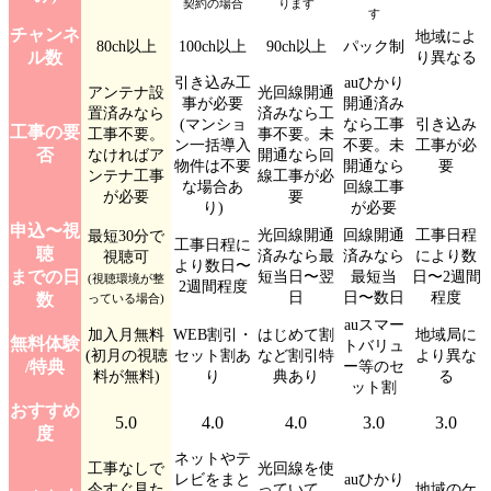
契約の場合
ります
す
チャンネ
地域によ
80ch以上
100ch以上
90ch以上
パック制
ル数
り異なる
引き込み工
auひかり
アンテナ設
光回線開通
事が必要
開通済み
置済みなら
済みなら工
(マンショ
なら工事
引き込み
工事の要
工事不要。
事不要。未
ン一括導入
不要。未
工事が必
否
なければア
開通なら回
物件は不要
開通なら
要
ンテナ工事
線工事が必
な場合あ
回線工事
が必要
要
り)
が必要
申込〜視
光回線開通
回線開通
工事日程
最短30分で
工事日程に
聴
済みなら最
済みなら
により数
視聴可
より数日〜
までの日
短当日〜翌
最短当
日〜2週間
(視聴環境が整
2週間程度
日
日〜数日
程度
数
っている場合)
auスマー
加入月無料
WEB割引・
はじめて割
地域局に
無料体験
トバリュ
(初月の視聴
セット割あ
など割引特
より異な
/特典
ー等のセ
料が無料)
り
典あり
る
ット割
おすすめ
5.0
4.0
4.0
3.0
3.0
度
ネットやテ
工事なしで
光回線を使
レビをまと
auひかり
今すぐ見た
っていて、
地域のケ