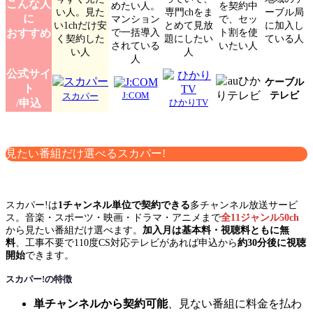
こんな人
めたい人。
を契約中
い人。見た
専門chをま
ーブル局
に
マンション
で、セッ
い1chだけ安
とめて見放
に加入し
で一括導入
ト割を使
おすすめ
く契約した
題にしたい
ている人
されている
いたい人
い人
人
人
公式サイ
ケーブル
ト
テレビ
J:COM
スカパー
/申込
ひかりTV
見たい番組だけ選べるスカパー!
スカパー!は
1チャンネル単位で契約できる
多チャンネル放送サービ
ス。音楽・スポーツ・映画・ドラマ・アニメまで
全11ジャンル50ch
から見たい番組だけ選べます。
加入月は基本料・視聴料ともに無
料
、工事不要で110度CS対応テレビがあれば申込から
約30分後に視聴
開始
できます。
スカパー!の特徴
単チャンネルから契約可能
、見ない番組に料金を払わ