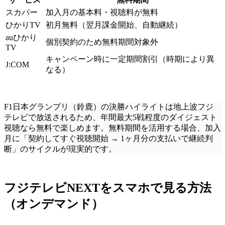
スカパー
加入月の基本料・視聴料が無料
ひかりTV
初月無料（翌月課金開始、自動継続）
auひかり
個別契約のため無料期間対象外
TV
キャンペーン時に一定期間割引（時期により異
J:COM
なる）
F1日本グランプリ（鈴鹿）の決勝ハイライトは地上波フジ
テレビで放送されるため、年間最大5戦程度のダイジェスト
視聴なら無料で楽しめます。無料期間を活用する場合、加入
月に「契約してすぐ視聴開始 → 1ヶ月分の支払いで継続判
断」のサイクルが現実的です。
フジテレビNEXTをスマホで見る方法
（オンデマンド）