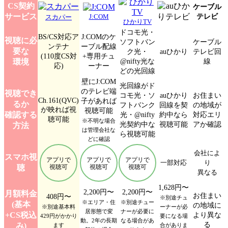
CS契約
ケーブル
サービス
テレビ
J:COM
スカパー
ひかりTV
ドコモ光・
BS/CS対応ア
J:COMのケ
視聴に必
ソフトバン
ケーブル
ンテナ
ーブル配線
要な
ク光・
auひかり
テレビ回
(110度CS対
+専用チュ
@nifty光な
線
環境
応)
ーナー
どの光回線
壁にJ:COM
光回線がド
のテレビ端
視聴でき
コモ光・ソ
auひかり
お住まい
Ch.161(QVC)
子があれば
るか
フトバンク
回線を契
の地域が
が映れば視
視聴可能
確認する
光・@nifty
約中なら
対応エリ
聴可能
※不明な場合
光契約中な
視聴可能
アか確認
方法
は管理会社な
ら視聴可能
どに確認
会社によ
スマホ視
アプリで
アプリで
アプリで
一部対応
り
聴
視聴可
視聴可
視聴可
異なる
1,628円〜
2,200円〜
2,200円〜
月額料金
お住まい
408円〜
※別途チュ
※エリア・住
※別途チュー
(基本
の地域に
※別途基本料
ーナーが必
居形態で変
ナーが必要に
+CS税込
より異な
429円がかかり
要になる場
動。2年の長期
なる場合があ
る
み)
ます
合がありま