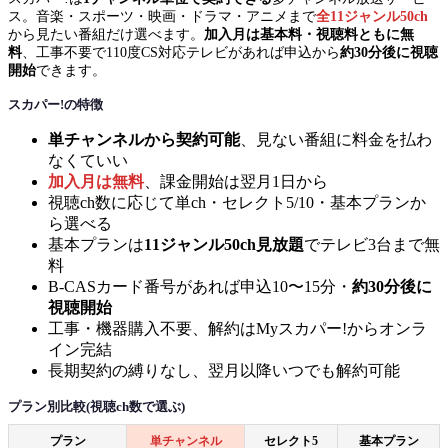
ス。音楽・スポーツ・映画・ドラマ・アニメまで
全11ジャンル50ch
から見たい番組だけ選べます。
加入月は基本料・視聴料ともに無
料
、工事不要で110度CS対応テレビがあれば申込から
約30分後に視聴
開始
できます。
スカパー!の特徴
単チャンネルから契約可能
、見ない番組に料金を払わ
なくていい
加入月は無料
、課金開始は翌月1日から
視聴ch数に応じて単ch・セレクト5/10・基本プランか
ら選べる
基本プランは
11ジャンル50ch見放題
でテレビ3台まで無
料
B-CASカード番号があれば申込10〜15分・
約30分後に
視聴開始
工事・機器購入不要、解約はMyスカパー!からオンラ
イン完結
長期契約の縛りなし、翌月以降いつでも解約可能
プラン別比較(視聴ch数で選ぶ)
プラン
単チャンネル
セレクト5
基本プラン