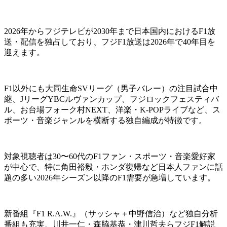
2026年からフジテレビが2030年まで日本国内におけるF1放
送・配信を独占しており、フジF1放送は2026年で40年目を
迎えます。
F1以外にも大同生命SVリーグ（男子バレー）の注目試合中
継、JリーグYBCルヴァンカップ、フジロックフェスティバ
ル、お台場フォーク村NEXT、洋楽・K-POPライブなど、ス
ポーツ・音楽ジャンルを横断する独自編成が特徴です。
対象視聴者は30〜60代のF1ファン・スポーツ・音楽愛好家
が中心で、特に角田裕毅・ホンダ復帰など日本人ファンに話
題の多い2026年シーズン以降のF1需要が急増しています。
新番組『F1 R.A.W.』（サッシャ＋中野信治）など独自分析
番組も充実、川井一仁・森脇基恭・津川哲夫らフジF1解説