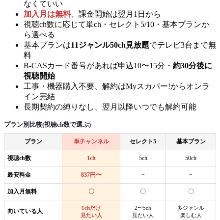
なくていい
加入月は無料
、課金開始は翌月1日から
視聴ch数に応じて単ch・セレクト5/10・基本プランか
ら選べる
基本プランは
11ジャンル50ch見放題
でテレビ3台まで無
料
B-CASカード番号があれば申込10〜15分・
約30分後に
視聴開始
工事・機器購入不要、解約はMyスカパー!からオンラ
イン完結
長期契約の縛りなし、翌月以降いつでも解約可能
プラン別比較(視聴ch数で選ぶ)
プラン
単チャンネル
セレクト5
基本プラン
視聴ch数
1ch
5ch
50ch
最安料金
837円〜
−
−
加入月無料
〇
〇
〇
1chだけ
2〜5ch
多ジャンル
向いている人
見たい人
見たい人
楽しむ人