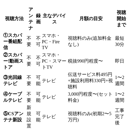
ア
視聴
ン
録
主なデバイ
視聴方法
月額の目安
開始
テ
画
ス
まで
ナ
①スカパ
スマホ・
不
不
視聴料のみ(追加料金
最短
ー番組配
PC・Fire
要
可
なし)
30分
信
TV
②スカパ
スマホ・
不
不
ー!動画ス
PC・スマー
税抜990円程度〜
即日
要
可
トア
トTV
伝送サービス料495円
③光回線
不
可
1〜2
テレビ
+施設利用料330円+視
テレビ
要
能
週間
聴料
④ケーブ
不
可
3,000円程度〜(セット
1〜2
テレビ
ルテレビ
要
能
料金)
週間
新
工事
⑤CSアン
規
可
視聴料のみ(初期2〜5
テレビ
完了
テナ新設
設
能
万円)
後
置