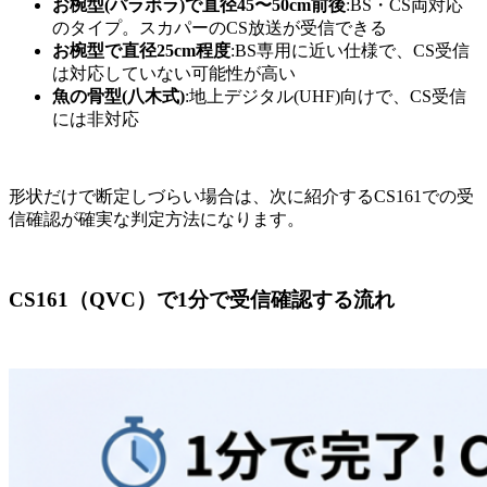
お椀型(パラボラ)で直径45〜50cm前後
:BS・CS両対応
のタイプ。スカパーのCS放送が受信できる
お椀型で直径25cm程度
:BS専用に近い仕様で、CS受信
は対応していない可能性が高い
魚の骨型(八木式)
:地上デジタル(UHF)向けで、CS受信
には非対応
形状だけで断定しづらい場合は、次に紹介するCS161での受
信確認が確実な判定方法になります。
CS161（QVC）で1分で受信確認する流れ