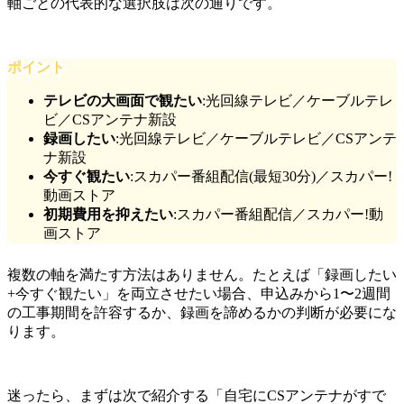
軸ごとの代表的な選択肢は次の通りです。
ポイント
テレビの大画面で観たい
:光回線テレビ／ケーブルテレ
ビ／CSアンテナ新設
録画したい
:光回線テレビ／ケーブルテレビ／CSアンテ
ナ新設
今すぐ観たい
:スカパー番組配信(最短30分)／スカパー!
動画ストア
初期費用を抑えたい
:スカパー番組配信／スカパー!動
画ストア
複数の軸を満たす方法はありません。たとえば「録画したい
+今すぐ観たい」を両立させたい場合、申込みから1〜2週間
の工事期間を許容するか、録画を諦めるかの判断が必要にな
ります。
迷ったら、まずは次で紹介する「自宅にCSアンテナがすで