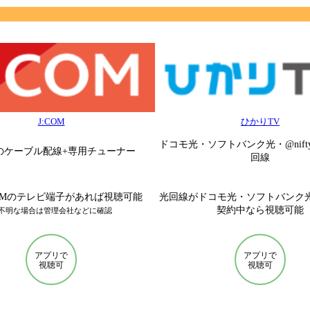
J:COM
ひかりTV
ドコモ光・ソフトバンク光・@nif
OMのケーブル配線+専用チューナー
回線
COMのテレビ端子があれば視聴可能
光回線がドコモ光・ソフトバンク光・
契約中なら視聴可能
不明な場合は管理会社などに確認
アプリで
アプリで
視聴可
視聴可