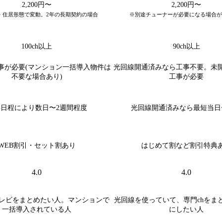
2,200円〜
2,200円〜
・住居形態で変動。2年の長期契約の場合
※別途チューナーが必要になる場合が
100ch以上
90ch以上
事が必要(マンション一括導入物件は
光回線開通済みなら工事不要。未
不要な場合あり)
工事が必要
日程により数日〜2週間程度
光回線開通済みなら最短当日
WEB割引・セット割あり
はじめて割など割引特典
4.0
4.0
レビをまとめたい人。マンションで
光回線を使っていて、専門chをま
一括導入されている人
にしたい人