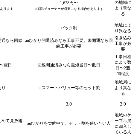
の地域に
1,628円〜
より異な
あります
※別途チューナーが必要になる場合があります
る
地域によ
パック制
り異なる
引き込み
開通なら回線
auひかり開通済みなら工事不要。未開通なら回
工事が必
線工事が必要
要
工事日程
により数
〜翌日
回線開通済みなら最短当日〜数日
日〜2週
間程度
地域局に
あり
auスマートバリュー等のセット割
より異な
る
3.0
3.0
地域のケ
とめて見放題
ーブル局
auひかりを契約中で、セット割を使いたい人
に加入し
ている人