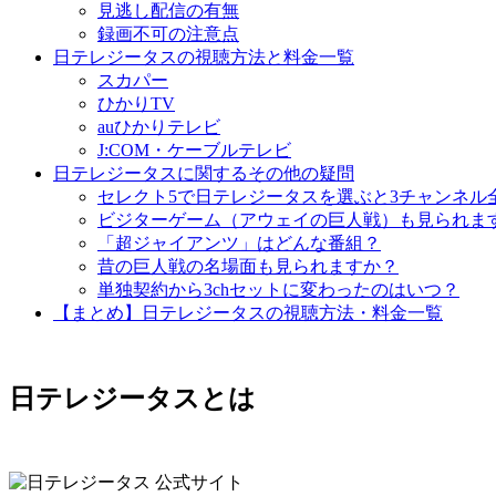
見逃し配信の有無
録画不可の注意点
日テレジータスの視聴方法と料金一覧
スカパー
ひかりTV
auひかりテレビ
J:COM・ケーブルテレビ
日テレジータスに関するその他の疑問
セレクト5で日テレジータスを選ぶと3チャンネル
ビジターゲーム（アウェイの巨人戦）も見られま
「超ジャイアンツ」はどんな番組？
昔の巨人戦の名場面も見られますか？
単独契約から3chセットに変わったのはいつ？
【まとめ】日テレジータスの視聴方法・料金一覧
日テレジータスとは