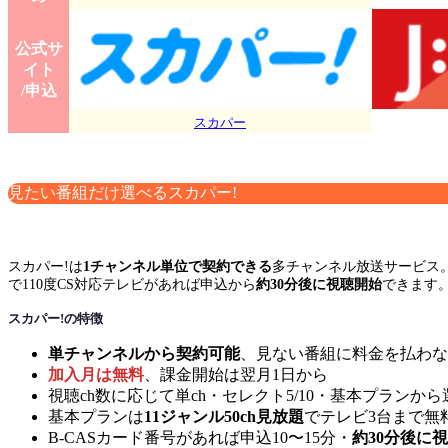
公式サ
イト
/申込
スカパー
見たい番組だけ選べるスカパー!
スカパー!は
1チャンネル単位で契約できる
多チャンネル放送サービス
で110度CS対応テレビがあれば申込から
約30分後に視聴開始
できます
スカパー!の特徴
単チャンネルから契約可能
、見ない番組に料金を払わな
加入月は無料
、課金開始は翌月1日から
視聴ch数に応じて単ch・セレクト5/10・基本プランか
基本プランは
11ジャンル50ch見放題
でテレビ3台まで無
B-CASカード番号があれば申込10〜15分・
約30分後に