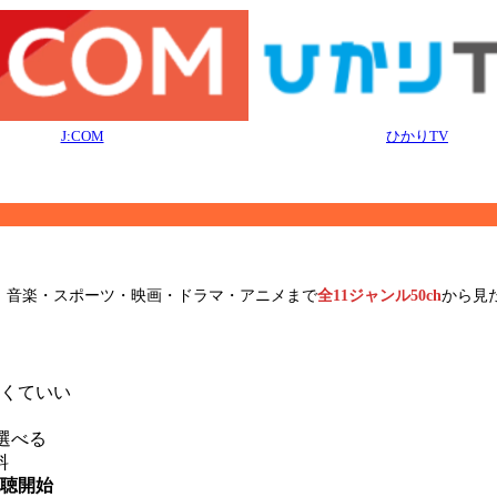
J:COM
ひかりTV
。音楽・スポーツ・映画・ドラマ・アニメまで
全11ジャンル50ch
から見
。
くていい
ら選べる
料
視聴開始