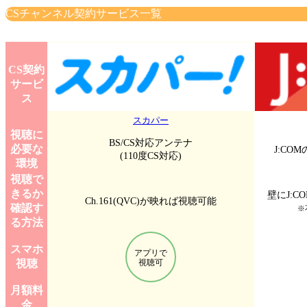
CSチャンネル契約サービス一覧
CS契約
サービ
ス
スカパー
視聴に
BS/CS対応アンテナ
必要な
J:C
(110度CS対応)
環境
視聴で
きるか
壁にJ:
Ch.161(QVC)が映れば視聴可能
確認す
※
る方法
スマホ
アプリで
視聴
視聴可
月額料
金