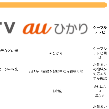
ケーブル
テレビ
ケーブル
ty光などの光
auひかり
テレビ回
線
お住まい
@nifty光
の地域が
auひかり回線を契約中なら視聴可能
対応エリ
アか確認
会社によ
一部対応
り
異なる
お住まい