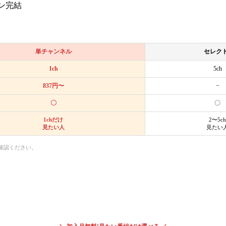
ン完結
単チャンネル
セレクト
1ch
5ch
837円〜
−
〇
〇
1chだけ
2〜5ch
見たい人
見たい
確認ください。