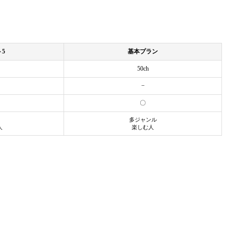
5
基本プラン
50ch
−
〇
多ジャンル
人
楽しむ人