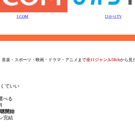
J:COM
ひかりTV
。音楽・スポーツ・映画・ドラマ・アニメまで
全11ジャンル50ch
から見
。
くていい
ら選べる
料
視聴開始
ン完結