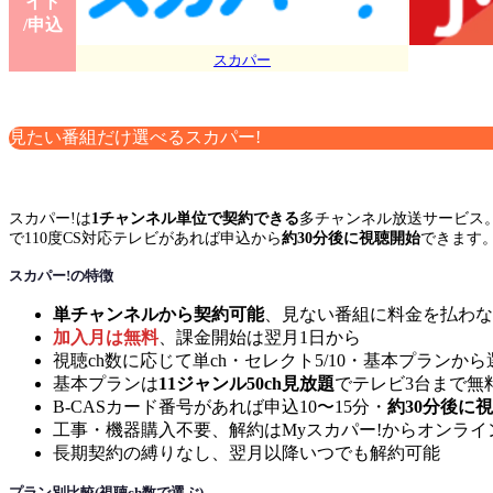
イト
/申込
スカパー
見たい番組だけ選べるスカパー!
スカパー!は
1チャンネル単位で契約できる
多チャンネル放送サービス
で110度CS対応テレビがあれば申込から
約30分後に視聴開始
できます
スカパー!の特徴
単チャンネルから契約可能
、見ない番組に料金を払わな
加入月は無料
、課金開始は翌月1日から
視聴ch数に応じて単ch・セレクト5/10・基本プランか
基本プランは
11ジャンル50ch見放題
でテレビ3台まで無
B-CASカード番号があれば申込10〜15分・
約30分後に
工事・機器購入不要、解約はMyスカパー!からオンライ
長期契約の縛りなし、翌月以降いつでも解約可能
プラン別比較(視聴ch数で選ぶ)