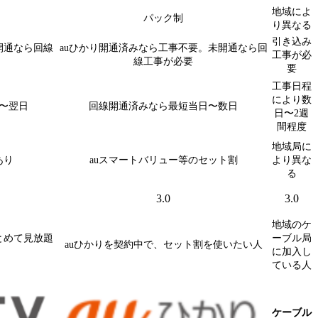
地域によ
パック制
り異なる
引き込み
開通なら回線
auひかり開通済みなら工事不要。未開通なら回
工事が必
線工事が必要
要
工事日程
により数
〜翌日
回線開通済みなら最短当日〜数日
日〜2週
間程度
地域局に
あり
auスマートバリュー等のセット割
より異な
る
3.0
3.0
地域のケ
とめて見放題
ーブル局
auひかりを契約中で、セット割を使いたい人
に加入し
ている人
ケーブル