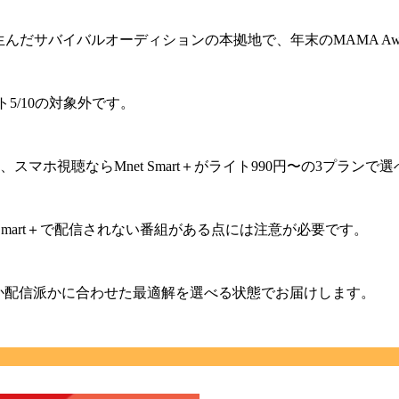
net 999」を生んだサバイバルオーディションの本拠地で、年末のMAMA 
ト5/10の対象外です。
料、スマホ視聴ならMnet Smart＋がライト990円〜の3プランで
mart＋で配信されない番組がある点には注意が必要です。
派か配信派かに合わせた最適解を選べる状態でお届けします。