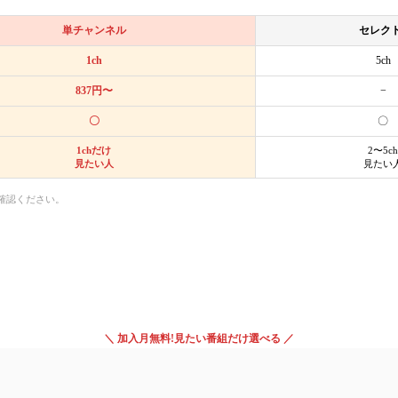
単チャンネル
セレクト
1ch
5ch
837円〜
−
〇
〇
1chだけ
2〜5ch
見たい人
見たい
確認ください。
＼ 加入月無料!見たい番組だけ選べる ／