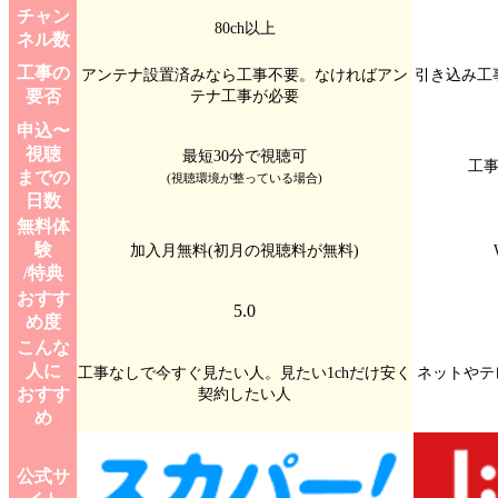
チャン
80ch以上
ネル数
工事の
アンテナ設置済みなら工事不要。なければアン
引き込み工
要否
テナ工事が必要
申込〜
視聴
最短30分で視聴可
工事
までの
(視聴環境が整っている場合)
日数
無料体
験
加入月無料(初月の視聴料が無料)
/特典
おすす
5.0
め度
こんな
人に
工事なしで今すぐ見たい人。見たい1chだけ安く
ネットやテ
おすす
契約したい人
め
公式サ