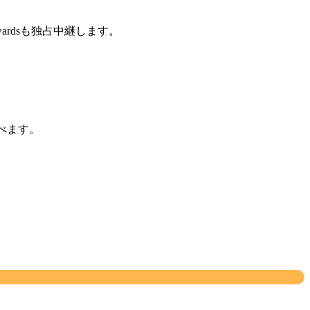
Awardsも独占中継します。
選べます。