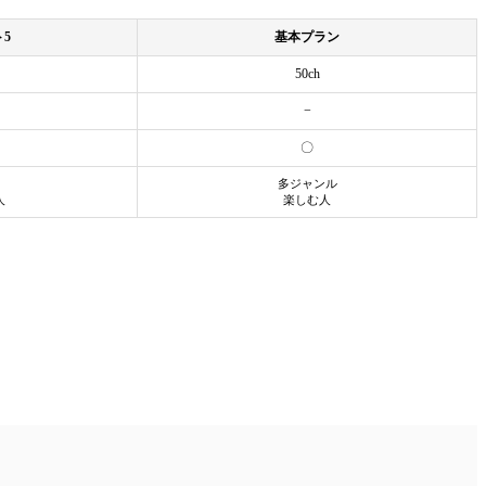
5
基本プラン
50ch
−
〇
多ジャンル
人
楽しむ人