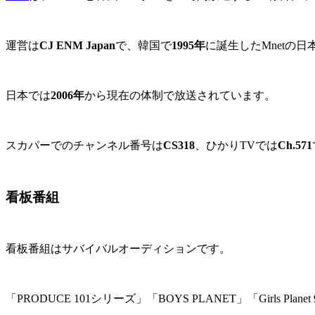
運営は
CJ ENM Japan
で、韓国で
1995年
に誕生したMnetの
日本では
2006年
から現在の体制で放送されています。
スカパーでのチャンネル番号は
CS318
、ひかりTVでは
Ch.571
看板番組
看板番組はサバイバルオーディションです。
「PRODUCE 101シリーズ」「BOYS PLANET」「Girls Plan