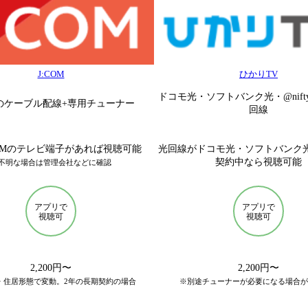
J:COM
ひかりTV
ドコモ光・ソフトバンク光・@nif
OMのケーブル配線+専用チューナー
回線
COMのテレビ端子があれば視聴可能
光回線がドコモ光・ソフトバンク光・
契約中なら視聴可能
不明な場合は管理会社などに確認
アプリで
アプリで
視聴可
視聴可
2,200円〜
2,200円〜
・住居形態で変動。2年の長期契約の場合
※別途チューナーが必要になる場合が