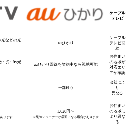
ケーブル
テレビ
ケーブル
ty光などの光
auひかり
テレビ回
線
お住まい
@nifty光
の地域が
auひかり回線を契約中なら視聴可能
対応エリ
アか確認
会社によ
一部対応
り
異なる
お住まい
の地域に
1,628円〜
より異な
あります
※別途チューナーが必要になる場合があります
る