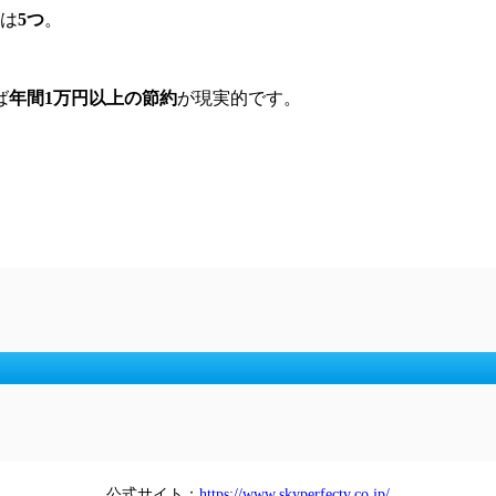
法は
5つ
。
ば
年間1万円以上の節約
が現実的です。
公式サイト：
https://www.skyperfectv.co.jp/