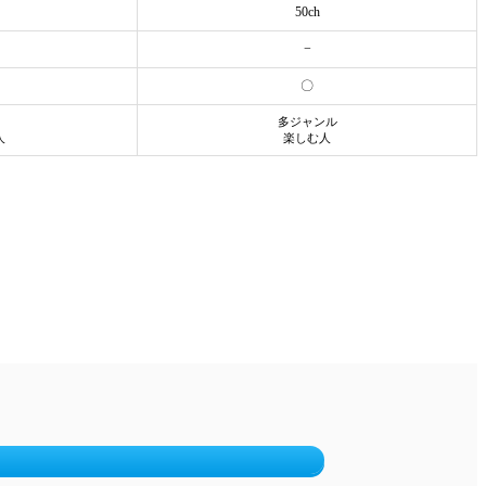
50ch
−
〇
多ジャンル
人
楽しむ人