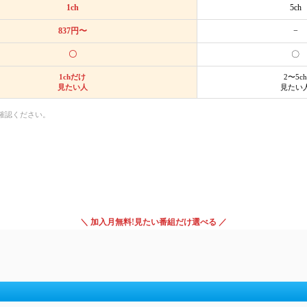
1ch
5ch
837円〜
−
〇
〇
1chだけ
2〜5ch
見たい人
見たい
確認ください。
＼ 加入月無料!見たい番組だけ選べる ／