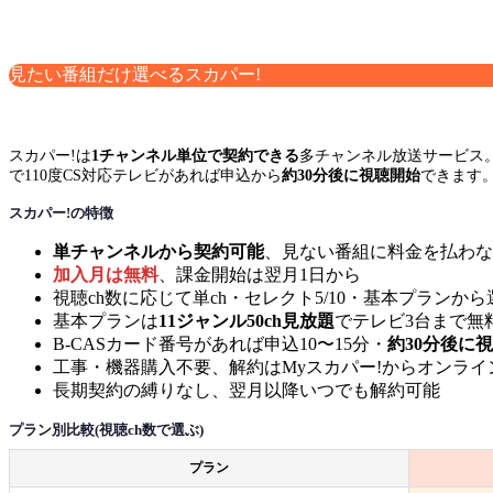
見たい番組だけ選べるスカパー!
スカパー!は
1チャンネル単位で契約できる
多チャンネル放送サービス
で110度CS対応テレビがあれば申込から
約30分後に視聴開始
できます
スカパー!の特徴
単チャンネルから契約可能
、見ない番組に料金を払わな
加入月は無料
、課金開始は翌月1日から
視聴ch数に応じて単ch・セレクト5/10・基本プランか
基本プランは
11ジャンル50ch見放題
でテレビ3台まで無
B-CASカード番号があれば申込10〜15分・
約30分後に
工事・機器購入不要、解約はMyスカパー!からオンライ
長期契約の縛りなし、翌月以降いつでも解約可能
プラン別比較(視聴ch数で選ぶ)
プラン