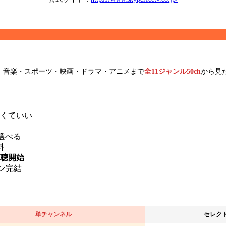
。音楽・スポーツ・映画・ドラマ・アニメまで
全11ジャンル50ch
から見
。
くていい
ら選べる
料
視聴開始
ン完結
単チャンネル
セレクト