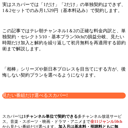
実はスカパーでは「1だけ」「2だけ」の単独契約はできず、
1＆2セットでのみ月1,529円（基本料込み）で契約します。
この記事ではテレ朝チャンネル1＆2の正確な料金内訳と、単
独契約・セレクト5/10・基本プラン50chの損益分岐、見たい
時期だけ加入と解約を繰り返して初月無料を再適用する節約
術まで解説します。
「相棒」シリーズや新日本プロレスを目当てにする方が、後
悔しない契約プランを選べるようになります。
見たい番組だけ選べるスカパー!
スカパー!は
1チャンネル単位で契約できる
多チャンネル放送サービ
ス。音楽・スポーツ・映画・ドラマ・アニメまで
全11ジャンル50ch
から見たい番組だけ選べます。
加入月は基本料・視聴料ともに無