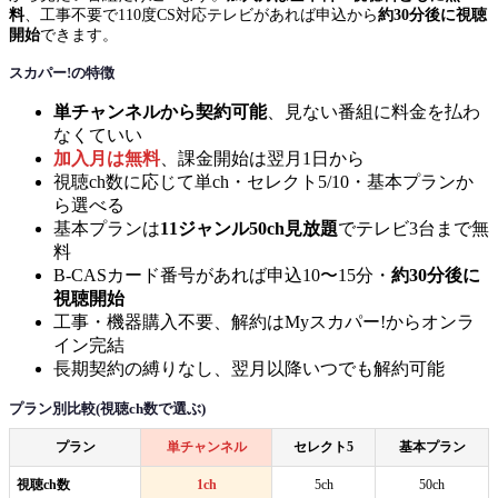
料
、工事不要で110度CS対応テレビがあれば申込から
約30分後に視聴
開始
できます。
スカパー!の特徴
単チャンネルから契約可能
、見ない番組に料金を払わ
なくていい
加入月は無料
、課金開始は翌月1日から
視聴ch数に応じて単ch・セレクト5/10・基本プランか
ら選べる
基本プランは
11ジャンル50ch見放題
でテレビ3台まで無
料
B-CASカード番号があれば申込10〜15分・
約30分後に
視聴開始
工事・機器購入不要、解約はMyスカパー!からオンラ
イン完結
長期契約の縛りなし、翌月以降いつでも解約可能
プラン別比較(視聴ch数で選ぶ)
プラン
単チャンネル
セレクト5
基本プラン
視聴ch数
1ch
5ch
50ch